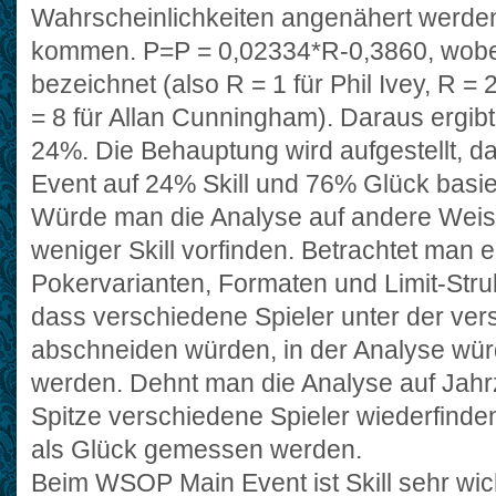
Wahrscheinlichkeiten angenähert werden
kommen. P=P = 0,02334*R-0,3860, wobei
bezeichnet (also R = 1 für Phil Ivey, R =
= 8 für Allan Cunningham). Daraus ergibt 
24%. Die Behauptung wird aufgestellt, 
Event auf 24% Skill und 76% Glück basie
Würde man die Analyse auf andere Weis
weniger Skill vorfinden. Betrachtet man 
Pokervarianten, Formaten und Limit-Str
dass verschiedene Spieler unter der ve
abschneiden würden, in der Analyse wü
werden. Dehnt man die Analyse auf Jah
Spitze verschiedene Spieler wiederfinde
als Glück gemessen werden.
Beim WSOP Main Event ist Skill sehr wicht