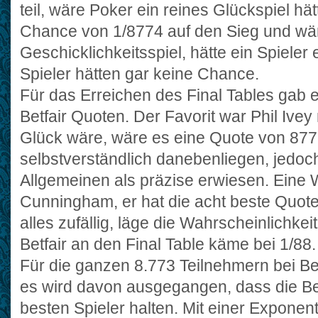
teil, wäre Poker ein reines Glückspiel hät
Chance von 1/8774 auf den Sieg und wä
Geschicklichkeitsspiel, hätte ein Spiel
Spieler hätten gar keine Chance.
Für das Erreichen des Final Tables gab e
Betfair Quoten. Der Favorit war Phil Ive
Glück wäre, wäre es eine Quote von 877
selbstverständlich danebenliegen, jedoc
Allgemeinen als präzise erwiesen. Eine W
Cunningham, er hat die acht beste Quote
alles zufällig, läge die Wahrscheinlichkei
Betfair an den Final Table käme bei 1/88.
Für die ganzen 8.773 Teilnehmern bei Bet
es wird davon ausgegangen, dass die Bet
besten Spieler halten. Mit einer Exponent