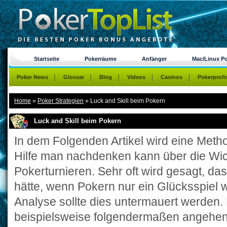
Startseite
Pokerräume
Anfänger
Mac/Linux P
Poker News
Glossar
Blog
Videos
Casinos
Pokerprofi
Home
»
Poker Strategien
»
Luck and Skill beim Pokern
Luck and Skill beim Pokern
In dem Folgenden Artikel wird eine Meth
Hilfe man nachdenken kann über die Wicht
Pokerturnieren. Sehr oft wird gesagt, d
hätte, wenn Pokern nur ein Glücksspiel w
Analyse sollte dies untermauert werden
beispielsweise folgendermaßen angehen: 