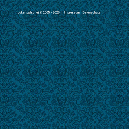
pokertoplist.net © 2005 - 2026 |
Impressum
|
Datenschutz