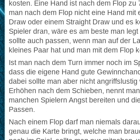
kosten. Eine Hand ist nach dem Flop zu
man nach dem Flop nicht eine Hand mit 
Draw oder einem Straight Draw und es k
Spieler dran, wäre es am beste man legt
sollte auch passen, wenn man auf der Lat
kleines Paar hat und man mit dem Flop ke
Ist man nach dem Turn immer noch im Spi
dass die eigene Hand gute Gewinnchance
dabei sollte man aber nicht angriffslust
Erhöhen nach dem Schieben, nennt man
manchen Spielern Angst bereiten und die
Passen.
Nach einem Flop darf man niemals darau
genau die Karte bringt, welche man brau