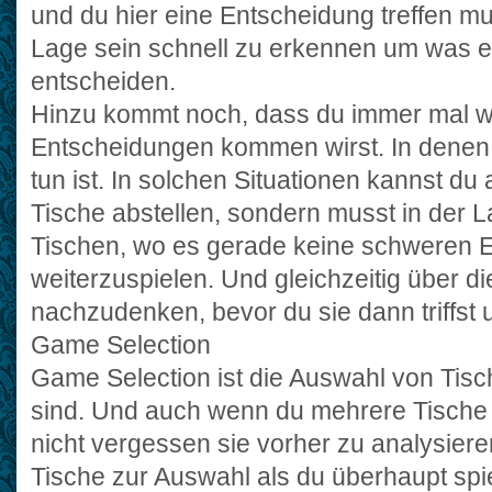
und du hier eine Entscheidung treffen mu
Lage sein schnell zu erkennen um was e
entscheiden.
Hinzu kommt noch, dass du immer mal wi
Entscheidungen kommen wirst. In denen
tun ist. In solchen Situationen kannst du 
Tische abstellen, sondern musst in der 
Tischen, wo es gerade keine schweren En
weiterzuspielen. Und gleichzeitig über d
nachzudenken, bevor du sie dann triffst u
Game Selection
Game Selection ist die Auswahl von Tisc
sind. Und auch wenn du mehrere Tische au
nicht vergessen sie vorher zu analysier
Tische zur Auswahl als du überhaupt spi