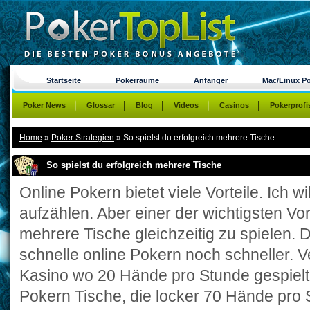
Startseite
Pokerräume
Anfänger
Mac/Linux P
Poker News
Glossar
Blog
Videos
Casinos
Pokerprofi
Home
»
Poker Strategien
»
So spielst du erfolgreich mehrere Tische
So spielst du erfolgreich mehrere Tische
Online Pokern bietet viele Vorteile. Ich will
aufzählen. Aber einer der wichtigsten Vort
mehrere Tische gleichzeitig zu spielen.
schnelle online Pokern noch schneller. V
Kasino wo 20 Hände pro Stunde gespielt 
Pokern Tische, die locker 70 Hände pro 