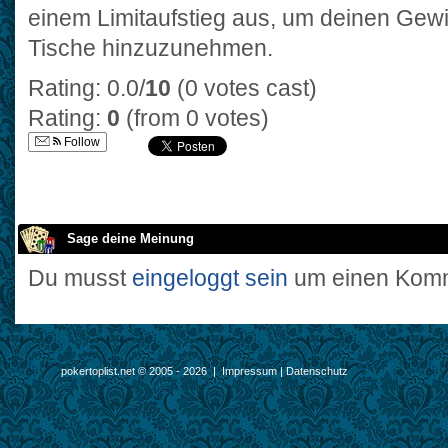
einem Limitaufstieg aus, um deinen Gewi
Tische hinzuzunehmen.
Rating: 0.0/
10
(0 votes cast)
Rating:
0
(from 0 votes)
Follow
Sage deine Meinung
Du musst
eingeloggt sein
um einen Komm
pokertoplist.net © 2005 - 2026 |
Impressum
|
Datenschutz