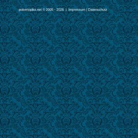
pokertoplist.net © 2005 - 2026 |
Impressum
|
Datenschutz