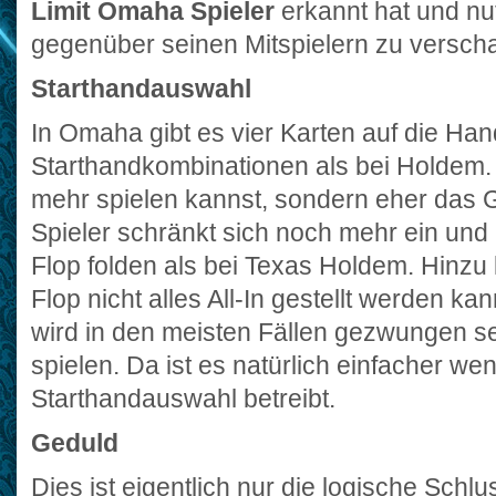
Limit Omaha Spieler
erkannt hat und nut
gegenüber seinen Mitspielern zu verscha
Starthandauswahl
In Omaha gibt es vier Karten auf die Ha
Starthandkombinationen als bei Holdem. 
mehr spielen kannst, sondern eher das Geg
Spieler schränkt sich noch mehr ein und
Flop folden als bei Texas Holdem. Hinz
Flop nicht alles All-In gestellt werden ka
wird in den meisten Fällen gezwungen se
spielen. Da ist es natürlich einfacher w
Starthandauswahl betreibt.
Geduld
Dies ist eigentlich nur die logische Schl