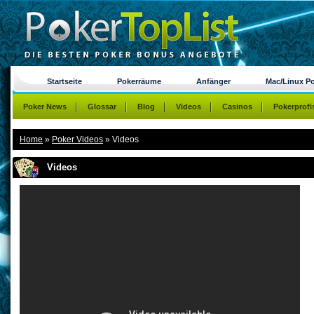
Startseite
Pokerräume
Anfänger
Mac/Linux P
Poker News
Glossar
Blog
Videos
Casinos
Pokerprofi
Home
»
Poker Videos
»
Videos
Videos