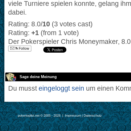
viele Turniere spielen konnte, gelang i
dabei.
Rating: 8.0/
10
(3 votes cast)
Rating:
+1
(from 1 vote)
Der Pokerspieler Chris Moneymaker
,
8.0
Follow
Sage deine Meinung
Du musst
eingeloggt sein
um einen Komm
pokertoplist.net © 2005 - 2026 |
Impressum
|
Datenschutz