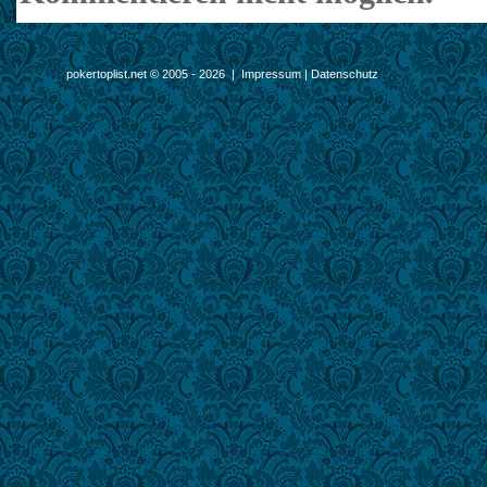
pokertoplist.net © 2005 - 2026 |
Impressum
|
Datenschutz